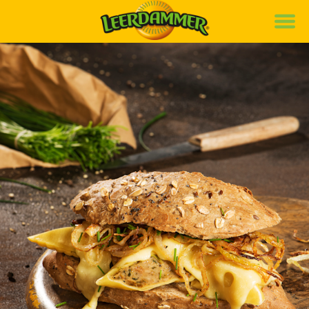
Marke
Rezepte
Produkte
Nachhaltigkeit
de
it
fr