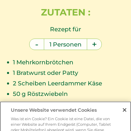
ZUTATEN :
Rezept für
-
+
1
Personen
1
Mehrkornbrötchen
1
Bratwurst oder Patty
2
Scheiben Leerdammer Käse
50
g Röstzwiebeln
Frischer Schnittlauch
Unsere Website verwendet Cookies
Salz,Pfeffer
Was ist ein Cookie? Ein Cookie ist eine Datei, die von
einer Website auf Ihrem Endgerät (Computer, Tablet
oder Mobiltelefon) abgelegt wird, wenn Sie diese