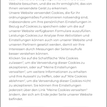
Website besuchen, und die es ihr ermöglicht, das von
ANWEISUNGEN :
Ihnen verwendete Gerät zu erkennen.
Unsere Website verwendet Cookies, die für ihr
ordnungsgemäßes Funktionieren notwendig sind,
insbesondere um Ihre persönlichen Einstellungen in
Patty oder Wurst braten.
Bezug auf Cookies zu speichern oder um die auf
unserer Website verfügbaren Formulare auszufüllen.
Leistungs-Cookies zur Analyse Ihrer Aktivitäten und
Brötchen toasten, Käse darauf
Einstellungen können auch von unserer Website und
schmelzen lassen.
unseren Partnern gesetzt werden, damit wir Ihre
Interessen durch Messungen der Seitenaufrufe
besser verstehen können.
Röstzwiebeln und Schnittlauch
Klicken Sie auf die Schaltfläche "Alle Cookies
zulassen", um die Verwendung dieser Cookies zu
darüberstreuen.
akzeptieren, oder auf "Meine Einstellungen
verwalten", um weitere Informationen zu erhalten
und Ihre Auswahl zu treffen, oder auf "Alle Cookies
Deckel drauf – fertig!
ablehnen", um die Verwendung dieser Cookies nicht
zu akzeptieren. Sie können Ihre Einstellungen
jederzeit über den Link "Meine Cookies verwalten"
ändern, der sich am Ende jeder Seite unserer Website
befindet.