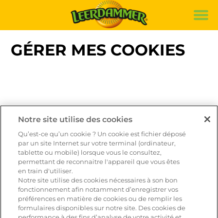
Marque
Recettes
GÉRER MES COOKIES
Produits
Durabilité
de
it
fr
Notre site utilise des cookies
Qu’est-ce qu’un cookie ? Un cookie est fichier déposé
par un site Internet sur votre terminal (ordinateur,
tablette ou mobile) lorsque vous le consultez,
permettant de reconnaitre l'appareil que vous êtes
en train d'utiliser.
Notre site utilise des cookies nécessaires à son bon
fonctionnement afin notamment d’enregistrer vos
préférences en matière de cookies ou de remplir les
formulaires disponibles sur notre site. Des cookies de
performance à des fins d’analyse de votre activité et