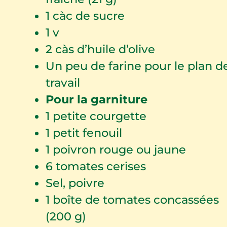
1
càc de sucre
1
v
2
càs d’huile d’olive
Un peu de farine pour le plan d
travail
Pour la garniture
1
petite courgette
1
petit fenouil
1
poivron rouge ou jaune
6
tomates cerises
Sel, poivre
1
boîte de tomates concassées
(200 g)