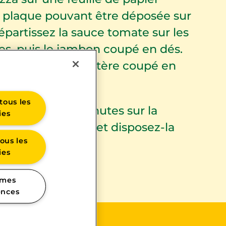
e plaque pouvant être déposée sur
épartissez la sauce tomate sur les
es, puis le jambon coupé en dés.
eerdammer® Caractère coupé en
e l’huile d’olive.
tous les
par une 8 à 10 minutes sur la
ies
sorez la roquette et disposez-la
ous les
r.
ies
 mes
ences