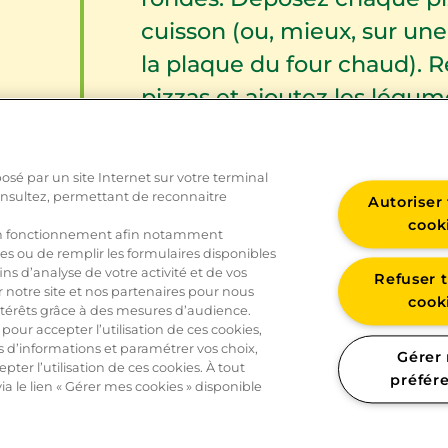
cuisson (ou, mieux, sur un
la plaque du four chaud). R
pizzas et ajoutez les légum
Disposez par-dessus le L
morceaux. Arrosez du reste d
osé par un site Internet sur votre terminal
consultez, permettant de reconnaitre
Autoriser 
Faites cuire les pizzas une 
cook
 bon fonctionnement afin notamment
plaque du four. Lavez et es
es ou de remplir les formulaires disponibles
ns d’analyse de votre activité et de vos
Refuser t
sur les pizzas avant de servi
notre site et nos partenaires pour nous
cook
térêts grâce à des mesures d’audience.
 pour accepter l’utilisation de ces cookies,
s d’informations et paramétrer vos choix,
Gérer
pter l’utilisation de ces cookies. À tout
préfér
 le lien « Gérer mes cookies » disponible