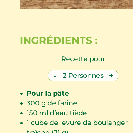
INGRÉDIENTS :
Recette pour
-
+
2
Personnes
Pour la pâte
300
g de farine
150
ml d’eau tiède
1
cube de levure de boulanger
fraîche (21 g)