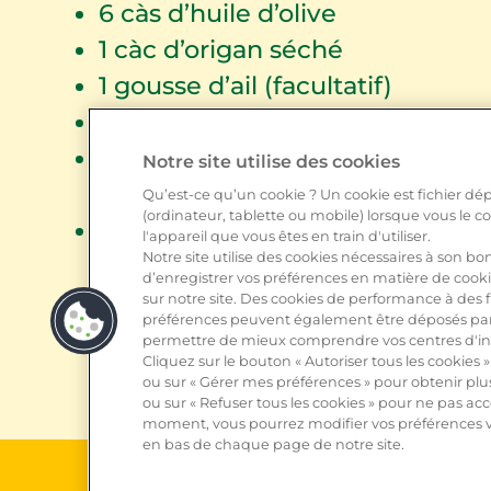
6
càs d’huile d’olive
1
càc d’origan séché
1
gousse d’ail (facultatif)
60
g de jambon cuit
1
paquet de Leerdammer®
Notre site utilise des cookies
Caractère
Qu’est-ce qu’un cookie ? Un cookie est fichier dép
(ordinateur, tablette ou mobile) lorsque vous le 
1
poignée de roquette
l'appareil que vous êtes en train d'utiliser.
Notre site utilise des cookies nécessaires à son
d’enregistrer vos préférences en matière de cooki
sur notre site. Des cookies de performance à des fi
préférences peuvent également être déposés par 
permettre de mieux comprendre vos centres d'in
Cliquez sur le bouton « Autoriser tous les cookies »
ou sur « Gérer mes préférences » pour obtenir plu
ou sur « Refuser tous les cookies » pour ne pas acce
moment, vous pourrez modifier vos préférences via
en bas de chaque page de notre site.