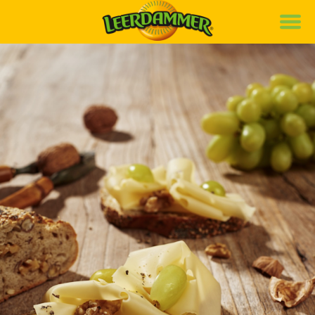
Marke
Rezepte
Produkte
Nachhaltigkeit
de
it
fr