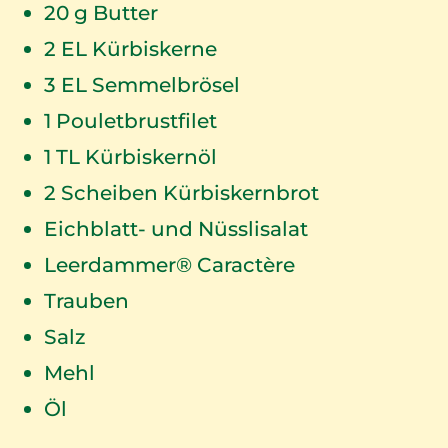
20
g Butter
2
EL Kürbiskerne
3
EL Semmelbrösel
1
Pouletbrustfilet
1
TL Kürbiskernöl
2
Scheiben Kürbiskernbrot
Eichblatt- und Nüsslisalat
Leerdammer® Caractère
Trauben
Salz
Mehl
Öl