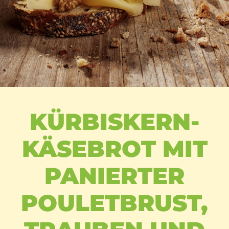
KÜRBISKERN-
KÄSEBROT MIT
PANIERTER
POULETBRUST,