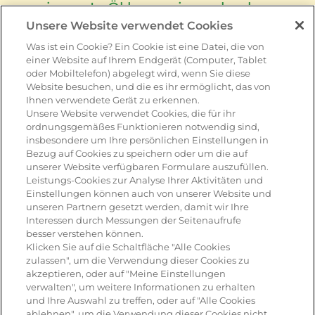
panieren. In Öl knusprig ausbacken
Unsere Website verwendet Cookies
und auf Küchenpapier abtropfen
Was ist ein Cookie? Ein Cookie ist eine Datei, die von
lassen.
einer Website auf Ihrem Endgerät (Computer, Tablet
oder Mobiltelefon) abgelegt wird, wenn Sie diese
Website besuchen, und die es ihr ermöglicht, das von
Weiche Butter mit 1 TL Kürbiskeröl
Ihnen verwendete Gerät zu erkennen.
Unsere Website verwendet Cookies, die für ihr
verrühren und 2 Scheiben
ordnungsgemäßes Funktionieren notwendig sind,
insbesondere um Ihre persönlichen Einstellungen in
Kürbiskernbrot damit bestreichen.
Bezug auf Cookies zu speichern oder um die auf
unserer Website verfügbaren Formulare auszufüllen.
Leistungs-Cookies zur Analyse Ihrer Aktivitäten und
Mit Eichblatt- und Nüsslisalat,
Einstellungen können auch von unserer Website und
unseren Partnern gesetzt werden, damit wir Ihre
Leerdammer® Caractère Scheiben
Interessen durch Messungen der Seitenaufrufe
besser verstehen können.
und den Pouletstücken belegen. Ein
Klicken Sie auf die Schaltfläche "Alle Cookies
zulassen", um die Verwendung dieser Cookies zu
paar dunkle Trauben waschen,
akzeptieren, oder auf "Meine Einstellungen
halbieren und die Brote damit
verwalten", um weitere Informationen zu erhalten
und Ihre Auswahl zu treffen, oder auf "Alle Cookies
garnieren.
ablehnen", um die Verwendung dieser Cookies nicht