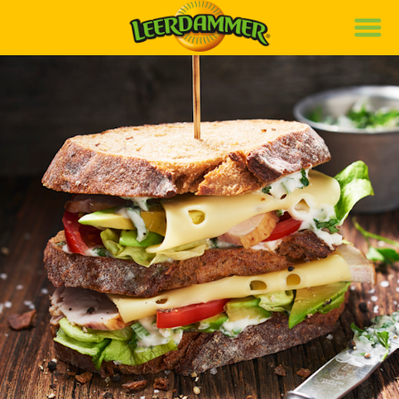
Marque
Recettes
Produits
Durabilité
de
it
fr