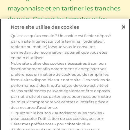
mayonnaise et en tartiner les tranches
de pain. Couper les tomates et les
Notre site utilise des cookies
avocats en tranches.
Qu’est-ce qu’un cookie ? Un cookie est fichier déposé
par un site Internet sur votre terminal (ordinateur,
Garnir 2 tartines de Leerdammer®
tablette ou mobile) lorsque vous le consultez,
permettant de reconnaitre l'appareil que vous êtes
Lightlife, de tranches de tomates et
en train d'utiliser.
Notre site utilise des cookies nécessaires à son bon
d’un peu de salade. Poser dessus une
fonctionnement afin notamment d’enregistrer vos
préférences en matière de cookies ou de remplir les
autre tranche de pain, du blanc de
formulaires disponibles sur notre site. Des cookies de
performance à des fins d’analyse de votre activité et
poulet, de la salade et de l’avocat.
de vos préférences peuvent également être déposés
par notre site et nos partenaires pour nous permettre
de mieux comprendre vos centres d'intérêts grâce à
Recouvrir avec les deux tranches de
des mesures d’audience.
pain restantes, couper en diagonale,
Cliquez sur le bouton « Autoriser tous les cookies »
pour accepter l’utilisation de ces cookies, ou sur «
fixer avec une brochette en bois et
Gérer mes préférences » pour obtenir plus
d’informations et paramétrer vos choix, ou sur «