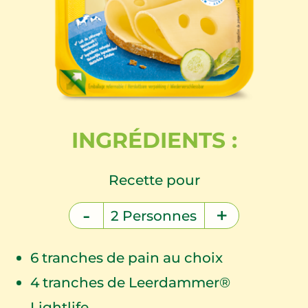
INGRÉDIENTS :
Recette pour
-
+
2
Personnes
6
tranches de pain au choix
4
tranches de Leerdammer®
Lightlife