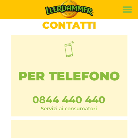
Marca
CONTATTI
Ricette
Prodotti
Sostenibilità
PER TELEFONO
de
it
fr
0844 440 440
Servizi ai consumatori