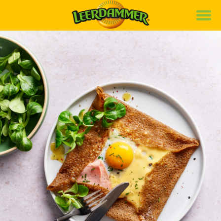
Marke
Rezepte
Produkte
Nachhaltigkeit
de
it
fr