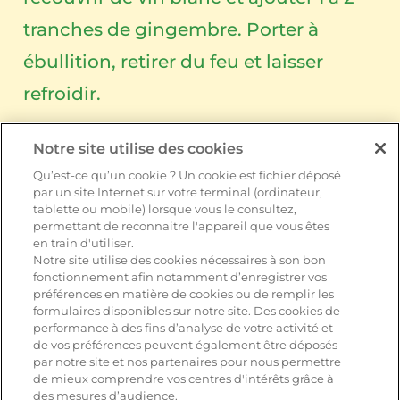
tranches de gingembre. Porter à
ébullition, retirer du feu et laisser
refroidir.
Laisser égoutter les morceaux de poire
Notre site utilise des cookies
sur du papier absorbant.
Qu’est-ce qu’un cookie ? Un cookie est fichier déposé
par un site Internet sur votre terminal (ordinateur,
tablette ou mobile) lorsque vous le consultez,
Badigeonner 2 tranches de pain de
permettant de reconnaitre l'appareil que vous êtes
en train d'utiliser.
noix de cajou et de gelée de pomme
Notre site utilise des cookies nécessaires à son bon
fonctionnement afin notamment d’enregistrer vos
(en conserve) et garnir de
préférences en matière de cookies ou de remplir les
formulaires disponibles sur notre site. Des cookies de
Leerdammer® Original. Décorer avec
performance à des fins d’analyse de votre activité et
de vos préférences peuvent également être déposés
des quartiers de gingembre et
par notre site et nos partenaires pour nous permettre
de mieux comprendre vos centres d'intérêts grâce à
saupoudrer de pistaches hachées.
des mesures d’audience.