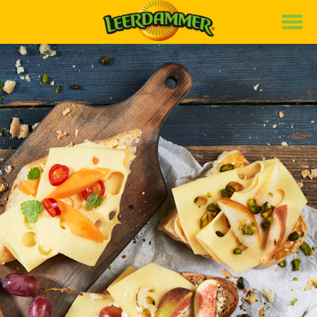
Marque
Recettes
Produits
Durabilité
de
it
fr