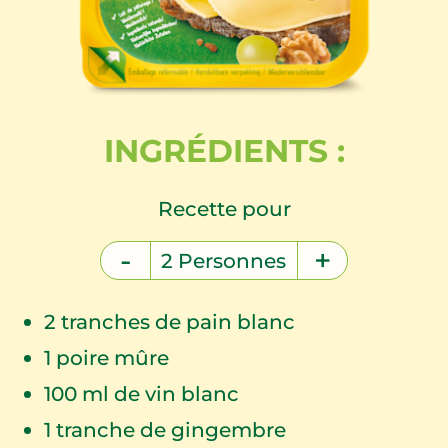
INGRÉDIENTS :
Recette pour
-
+
2
Personnes
2
tranches de pain blanc
1
poire mûre
100
ml de vin blanc
1
tranche de gingembre