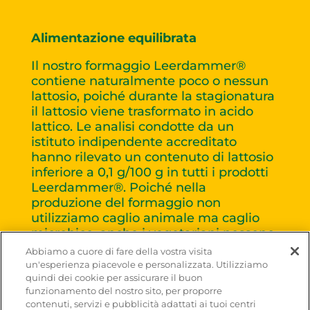
Alimentazione equilibrata
Il nostro formaggio Leerdammer®
contiene naturalmente poco o nessun
lattosio, poiché durante la stagionatura
il lattosio viene trasformato in acido
lattico. Le analisi condotte da un
istituto indipendente accreditato
hanno rilevato un contenuto di lattosio
inferiore a 0,1 g/100 g in tutti i prodotti
Leerdammer®. Poiché nella
produzione del formaggio non
utilizziamo caglio animale ma caglio
microbico, anche i vegetariani possono
gustare Leerdammer®.
Abbiamo a cuore di fare della vostra visita
un'esperienza piacevole e personalizzata. Utilizziamo
quindi dei cookie per assicurare il buon
funzionamento del nostro sito, per proporre
contenuti, servizi e pubblicità adattati ai tuoi centri