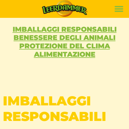
Marca
Ricette
IMBALLAGGI RESPONSABILI
BENESSERE DEGLI ANIMALI
Prodotti
PROTEZIONE DEL CLIMA
Sostenibilità
ALIMENTAZIONE
de
it
fr
IMBALLAGGI
RESPONSABILI