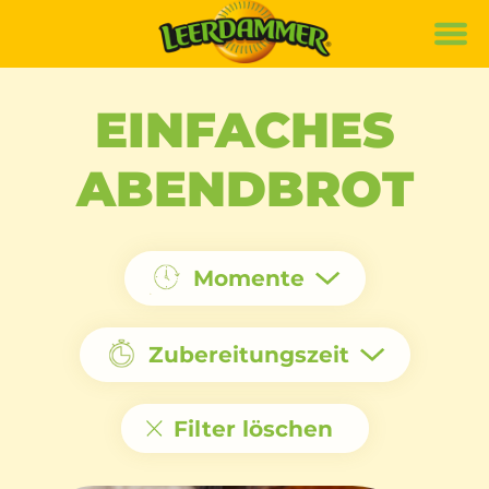
Marke
Rezepte
EINFACHES
Produkte
ABENDBROT
Nachhaltigkeit
de
it
fr
Momente
Zubereitungszeit
Filter löschen